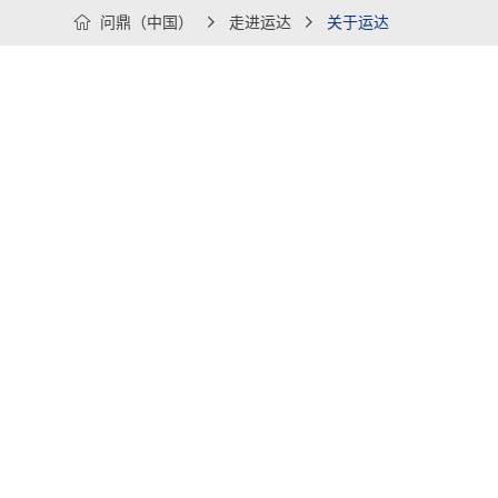

问鼎（中国）

走进运达

关于运达