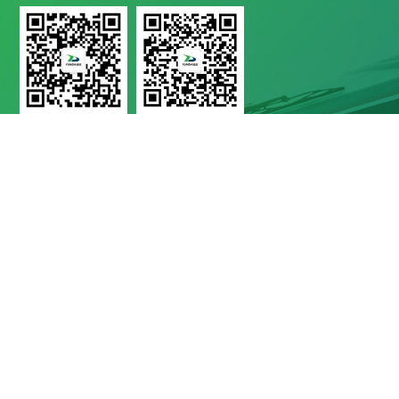
问鼎在线平台公众号
运达技术服务公众号

地址 Address
四川省成都市高新区西部园区康强四路99号

电话 Telephone
028-8283 9999（联系电话）
028-8283 9998（质量投诉）
028-8289 1080（售后服务电话）

邮箱 E-Mail
mbd@yunda-tec.com
© COPYRIGHT 2021 问鼎在线平台·版权所有
蜀ICP备11017790号-1
网站