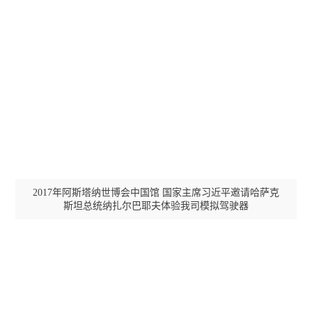

常驻网点
合作客户
一流的生产测试环境
国铁
2017年阿斯塔纳世博会中国馆 国家主席习近平邀请哈萨克
斯坦总统纳扎尔巴耶夫体验我司模拟驾驶器
中国铁路总公司
中国铁建