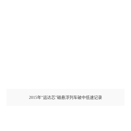
佛山地铁
院校
2015年“运达芯”磁悬浮列车破中低速记录
西南交通大学
浙江师范大学