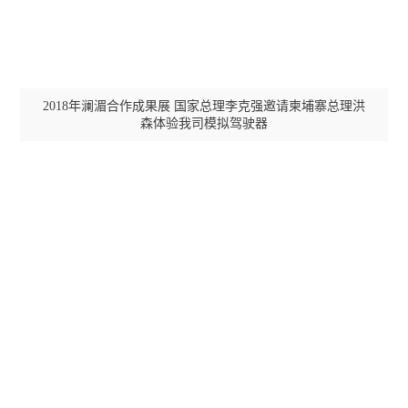
中国铁路乌鲁木齐局集团有限公司
中国铁路沈阳局集团有限公司
2018年澜湄合作成果展 国家总理李克强邀请柬埔寨总理洪
森体验我司模拟驾驶器
大秦铁路股份有限公司
城轨
CMMI ( 软件成熟度集成模型）认证证书
CRCC中国铁路专用产品认证
广州地铁
深圳地铁