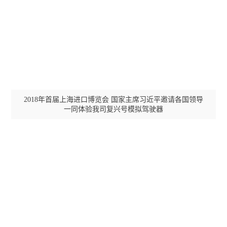
中国中铁
国家能源集团
ISO/TS22163 认证证书
IS009001：质量管理体系认证证书
中国神华
中国铁道科学研究院
2018年首届上海进口博览会 国家主席习近平邀请各国领导
一同体验我司复兴号模拟驾驶器
中国铁路北京局
中国中车
ISO14001：环境管理体系认证证书
职业健康安全管理体系认证证书