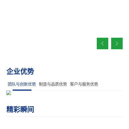
企业优势
团队与创新优势
制造与品质优势
客户与服务优势
24小时守护
品质至上 精益品控力求卓越
精彩瞬间
构建全能服务体系
24小时服务热线：028-82891080