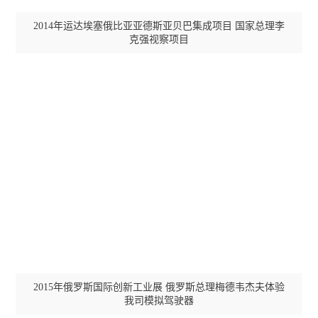
2014年运达埃塞俄比亚亚德斯亚贝巴集成项目 国家总理李
厦门地铁
上海地铁
克强视察项目
ISO IEC 20000-1：IT服务管理体系证书
列车360°外观故障检测与受电弓在线检测系统获评国际先进水平
ISO IEC 2700-1：信息安全管理体系证书
北京地铁
天津地铁
成都地铁
西安地铁
2015年俄罗斯国际创新工业展 俄罗斯总理梅德韦杰夫体验
我司模拟驾驶器
武汉地铁
合肥轨道